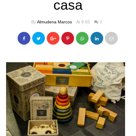
casa
By
Almudena Marcos
At 8:55
3