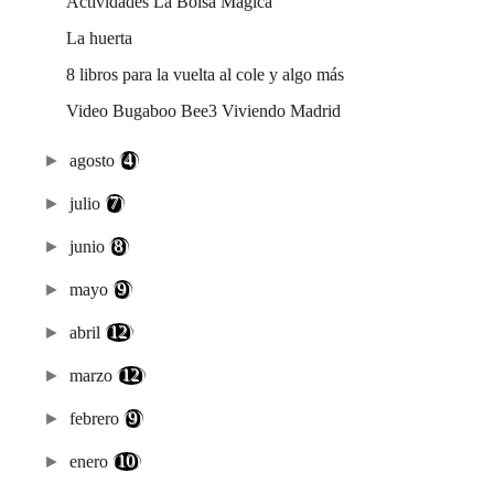
Actividades La Bolsa Mágica
La huerta
8 libros para la vuelta al cole y algo más
Video Bugaboo Bee3 Viviendo Madrid
►
agosto
(4)
►
julio
(7)
►
junio
(8)
►
mayo
(9)
►
abril
(12)
►
marzo
(12)
►
febrero
(9)
►
enero
(10)