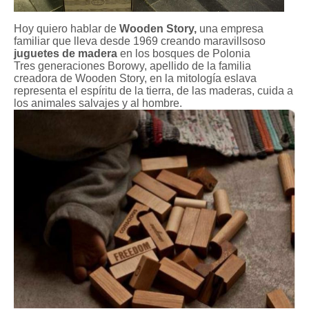
Hoy quiero hablar de
Wooden Story,
una empresa
familiar que lleva desde 1969 creando maravillsoso
juguetes de madera
en los bosques de Polonia
Tres generaciones Borowy, apellido de la familia
creadora de Wooden Story, en la mitología eslava
representa el espíritu de la tierra, de las maderas, cuida a
los animales salvajes y al hombre.