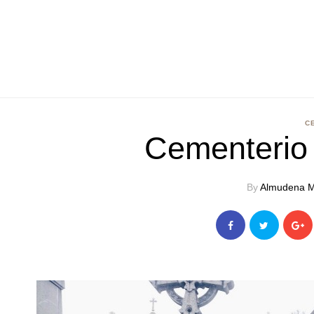
C
Cementerio 
By
Almudena M