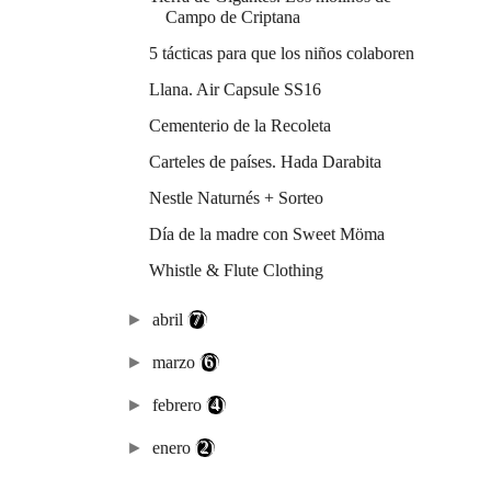
Campo de Criptana
5 tácticas para que los niños colaboren
Llana. Air Capsule SS16
Cementerio de la Recoleta
Carteles de países. Hada Darabita
Nestle Naturnés + Sorteo
Día de la madre con Sweet Möma
Whistle & Flute Clothing
►
abril
(7)
►
marzo
(6)
►
febrero
(4)
►
enero
(2)