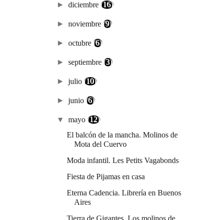
►
diciembre
(16)
►
noviembre
(9)
►
octubre
(6)
►
septiembre
(3)
►
julio
(10)
►
junio
(6)
▼
mayo
(12)
El balcón de la mancha. Molinos de
Mota del Cuervo
Moda infantil. Les Petits Vagabonds
Fiesta de Pijamas en casa
Eterna Cadencia. Librería en Buenos
Aires
Tierra de Gigantes. Los molinos de