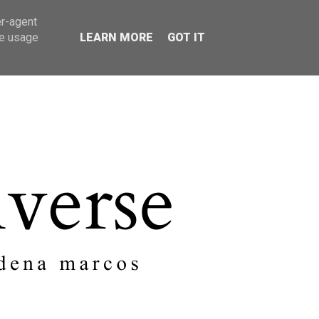
er-agent
SOBRE MI
CONTACTO
te usage
LEARN MORE
GOT IT