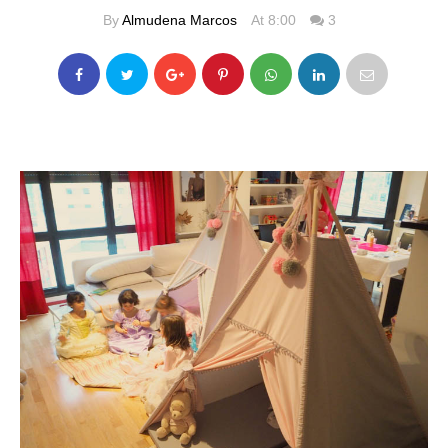
By
Almudena Marcos
At 8:00
3