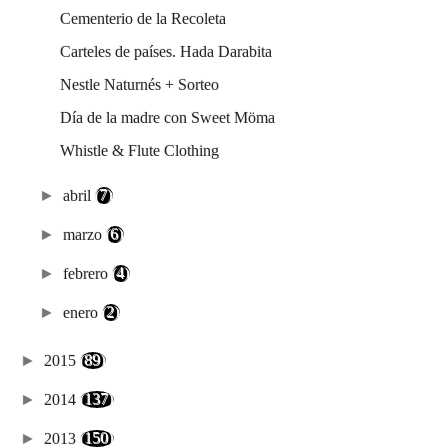
Cementerio de la Recoleta
Carteles de países. Hada Darabita
Nestle Naturnés + Sorteo
Día de la madre con Sweet Möma
Whistle & Flute Clothing
►
abril
(7)
►
marzo
(6)
►
febrero
(4)
►
enero
(2)
►
2015
(89)
►
2014
(137)
►
2013
(150)