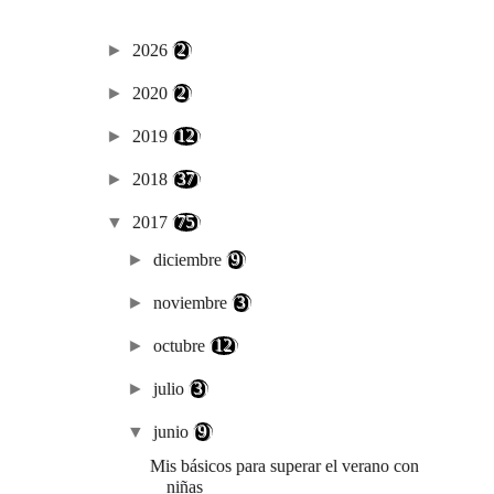
►
2026
(2)
►
2020
(2)
►
2019
(12)
►
2018
(37)
▼
2017
(75)
►
diciembre
(9)
►
noviembre
(3)
►
octubre
(12)
►
julio
(3)
▼
junio
(9)
Mis básicos para superar el verano con
niñas