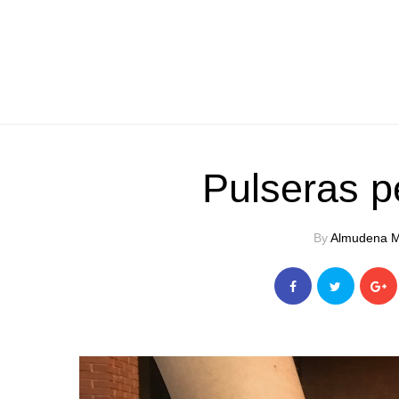
Pulseras p
By
Almudena M