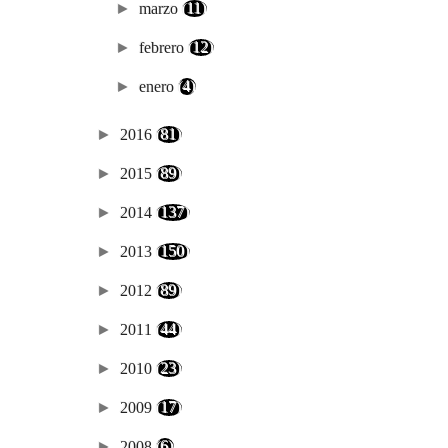
►
marzo
(11)
►
febrero
(12)
►
enero
(4)
►
2016
(81)
►
2015
(89)
►
2014
(137)
►
2013
(150)
►
2012
(89)
►
2011
(44)
►
2010
(23)
►
2009
(17)
►
2008
(6)