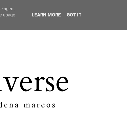
er-agent
SOBRE MI
CONTACTO
te usage
LEARN MORE
GOT IT