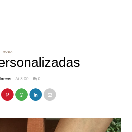
MODA
ersonalizadas
arcos
At 8:00
0