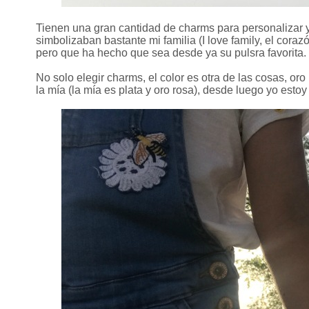
Tienen una gran cantidad de charms para personalizar 
simbolizaban bastante mi familia (I love family, el corazó
pero que ha hecho que sea desde ya su pulsra favorita.
No solo elegir charms, el color es otra de las cosas, or
la mía (la mía es plata y oro rosa), desde luego yo esto