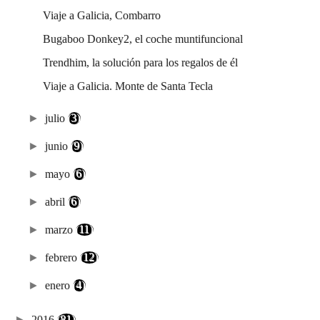
Viaje a Galicia, Combarro
Bugaboo Donkey2, el coche muntifuncional
Trendhim, la solución para los regalos de él
Viaje a Galicia. Monte de Santa Tecla
►
julio
(3)
►
junio
(9)
►
mayo
(6)
►
abril
(6)
►
marzo
(11)
►
febrero
(12)
►
enero
(4)
►
2016
(81)