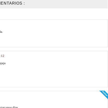
ENTARIOS :
da.
0:12
ajaja
ctar unos días.