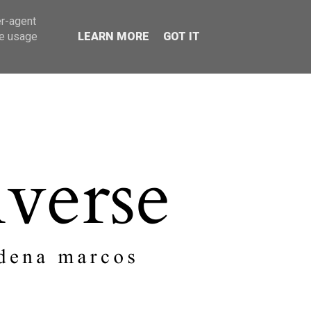
er-agent
SOBRE MI
CONTACTO
te usage
LEARN MORE
GOT IT