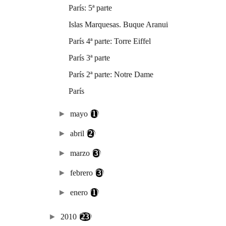
París: 5ª parte
Islas Marquesas. Buque Aranui
París 4ª parte: Torre Eiffel
París 3ª parte
París 2ª parte: Notre Dame
París
►
mayo
(1)
►
abril
(2)
►
marzo
(3)
►
febrero
(3)
►
enero
(1)
►
2010
(23)