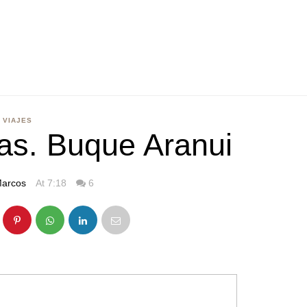
VIAJES
as. Buque Aranui
arcos
At 7:18
6