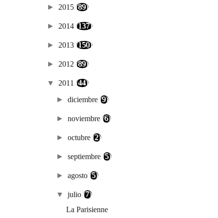
►
2015
(89)
►
2014
(137)
►
2013
(150)
►
2012
(89)
▼
2011
(44)
►
diciembre
(9)
►
noviembre
(6)
►
octubre
(2)
►
septiembre
(5)
►
agosto
(5)
▼
julio
(7)
La Parisienne