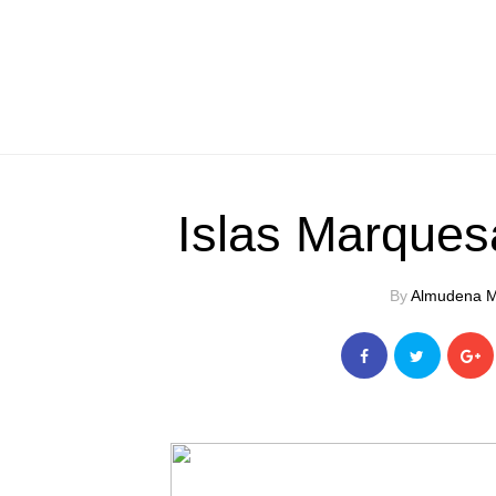
Islas Marques
By
Almudena M