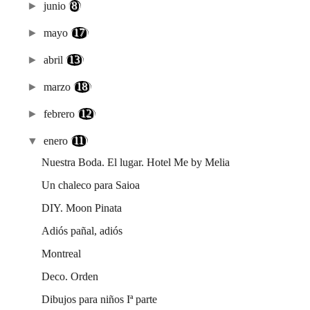
►
junio
(8)
►
mayo
(17)
►
abril
(13)
►
marzo
(18)
►
febrero
(12)
▼
enero
(11)
Nuestra Boda. El lugar. Hotel Me by Melia
Un chaleco para Saioa
DIY. Moon Pinata
Adiós pañal, adiós
Montreal
Deco. Orden
Dibujos para niños Iª parte