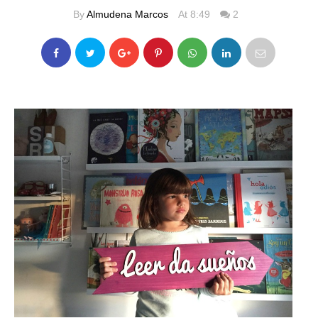
By
Almudena Marcos
At 8:49
2