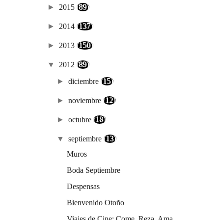
►
2015
(89)
►
2014
(137)
►
2013
(150)
▼
2012
(89)
►
diciembre
(15)
►
noviembre
(12)
►
octubre
(18)
▼
septiembre
(13)
Muros
Boda Septiembre
Despensas
Bienvenido Otoño
Viajes de Cine: Come, Reza, Ama