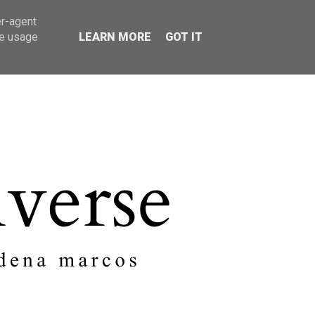
er-agent
SOBRE MI
CONTACTO
te usage
LEARN MORE
GOT IT