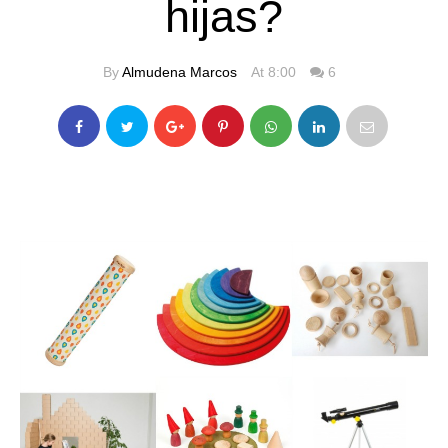
hijas?
By
Almudena Marcos
At 8:00
6