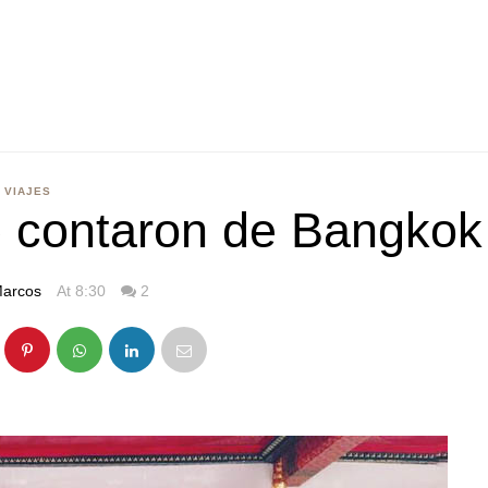
VIAJES
e contaron de Bangkok
arcos
At 8:30
2