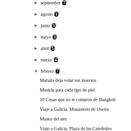
►
septiembre
(7)
►
agosto
(1)
►
junio
(3)
►
mayo
(3)
►
abril
(5)
►
marzo
(4)
▼
febrero
(7)
Marialu deja volar sus insectos
Mustela para cada tipo de piel
10 Cosas que no te contaron de Bangkok
Viaje a Galicia. Monasterio de Oseira
Museo del aire
Viaje a Galicia. Playa de las Catedrales