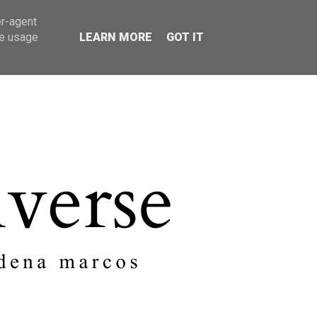
er-agent
SOBRE MI
CONTACTO
te usage
LEARN MORE
GOT IT