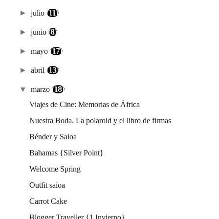
►
julio
(11)
►
junio
(8)
►
mayo
(17)
►
abril
(13)
▼
marzo
(18)
Viajes de Cine: Memorias de África
Nuestra Boda. La polaroid y el libro de firmas
Bénder y Saioa
Bahamas {Silver Point}
Welcome Spring
Outfit saioa
Carrot Cake
Blogger Traveller {1 Invierno}