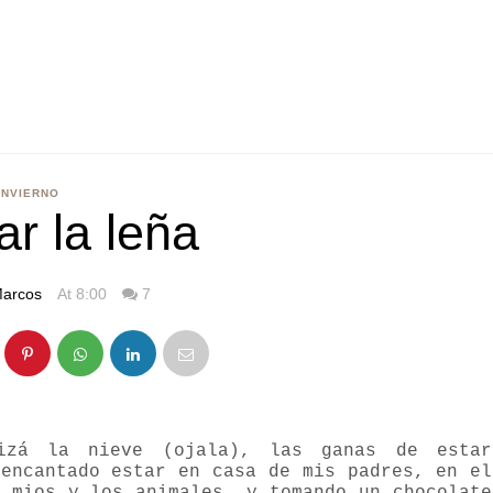
INVIERNO
r la leña
arcos
At 8:00
7
zá la nieve (ojala), las ganas de estar
 encantado estar en casa de mis padres, en el