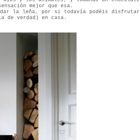
s mios y los animales, y tomando un chocolate
sensación mejor que esa.
rdar la leña, por si todavía podéis disfrutar
la de verdad) en casa.