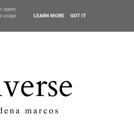
er-agent
SOBRE MI
CONTACTO
te usage
LEARN MORE
GOT IT