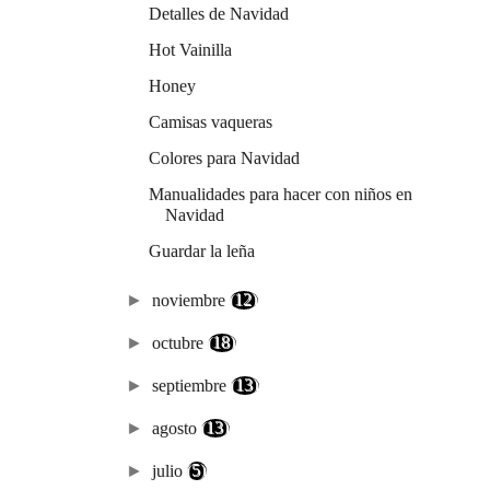
Detalles de Navidad
Hot Vainilla
Honey
Camisas vaqueras
Colores para Navidad
Manualidades para hacer con niños en
Navidad
Guardar la leña
►
noviembre
(12)
►
octubre
(18)
►
septiembre
(13)
►
agosto
(13)
►
julio
(5)