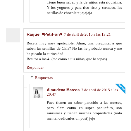
Tiene buen saber, y la de niños está riquísima.
Y los yogures y para rico rico y cremoso, las
natillas de chocolate jajajaja
Raquel ♥Petit-on♥
7 de abril de 2015 a las 13:21
Receta muy muy apetecible. Almu, una pregunta, a que
saben las semillas de Chía? No las he probado nunca y me
ha picado la curiosidad.
Besitos a los 4! (me como a tus niñas, que lo sepas)
Responder
Respuestas
Almudena Marcos
7 de abril de 2015 a las
20:47
Pues tienen un sabor parecido a las nueces,
pero claro como en super pequeñito, son
sanísimas y tienen muchas propiedades (nota
mental dedicarles un post) jeje