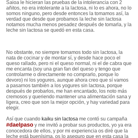
Saioa le hicieran las pruebas de la intolerancia con 2
añitos, no era intolerante a la lactosa, ni lo es ahora, no lo
somos ninguno, pero desde entonces la tomamos así, la
verdad que desde que probamos la leche sin lactosa
notamos mucha menos pesadez después de tomarla, y la
leche sin lactosa se quedó en esta casa.
No obstante, no siempre tomamos todo sin lactosa, la
nata de cocinar y de montar sí, y desde hace poco el
queso rallado, pero ni el queso normal, ni el de cabra que
me encanta (soy una gran fan del queso y tengo que
controlarme o directamente no comprarlo, porque lo
devoro) ni los yogures, aunque ahora creo que sí vamos
a pasarnos también a los yogures sin lactosa, porque
después de probarlos, me han encantado, los noto más
cremosos y queriendo mantener una alimentación sana y
ligera, creo que son la mejor opción, y hay variedad para
elegir.
Así que cuando
kaiku sin lactosa
me contó su campaña
#daelpaso
y me invitó a probar sus productos, yo ya era
conocedora de ellos, y por mi experiencia os diré que la
leche está buenísima, os lo aseguro que en esta casa la