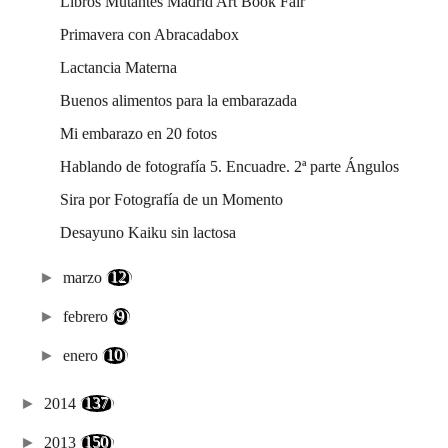
Libros Mutantes Madrid Art Book Fair
Primavera con Abracadabox
Lactancia Materna
Buenos alimentos para la embarazada
Mi embarazo en 20 fotos
Hablando de fotografía 5. Encuadre. 2ª parte Ángulos
Sira por Fotografía de un Momento
Desayuno Kaiku sin lactosa
►
marzo
(12)
►
febrero
(9)
►
enero
(10)
►
2014
(137)
►
2013
(150)