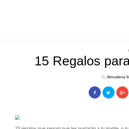
15 Regalos para
By
Almudena M
15 regalos que seguro que les gustarán a tu madre, o tu