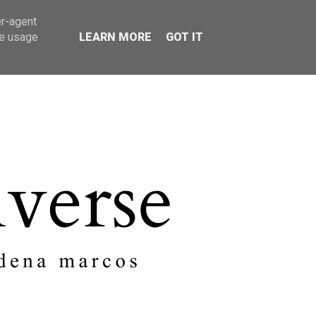
er-agent
SOBRE MI
CONTACTO
te usage
LEARN MORE
GOT IT