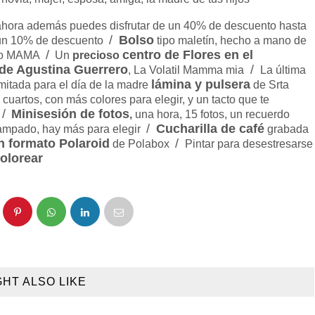
 ahora además puedes disfrutar de un 40% de descuento hasta
/
Bolso
un 10% de descuento
tipo maletín, hecho a mano de
/
centro de Flores en el
digo MAMA
Un
precioso
 de Agustina Guerrero
/
, La Volatil Mamma mia
La última
lámina y pulsera
mitada para el día de la madre
de Srta
uartos, con más colores para elegir, y un tacto que te
/
Minisesión de fotos
,
una hora, 15 fotos, un recuerdo
/
Cucharilla de café
ampado, hay más para elegir
grabada
n formato Polaroid
/
de Polabox
Pintar para desestresarse
colorear
GHT ALSO LIKE