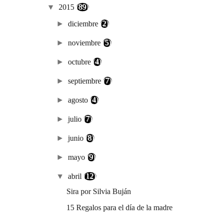
▼
2015
(89)
►
diciembre
(2)
►
noviembre
(5)
►
octubre
(4)
►
septiembre
(7)
►
agosto
(4)
►
julio
(7)
►
junio
(8)
►
mayo
(9)
▼
abril
(12)
Sira por Silvia Buján
15 Regalos para el día de la madre