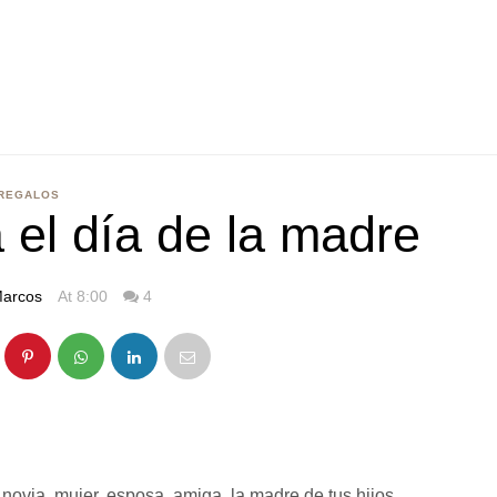
REGALOS
 el día de la madre
arcos
At 8:00
4
 novia, mujer, esposa, amiga, la madre de tus hijos