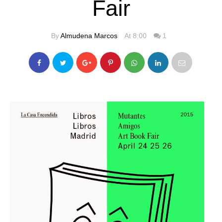
Fair
By
Almudena Marcos
At 8:00
1