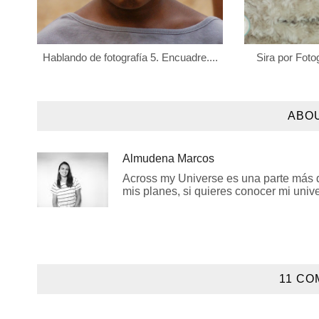
Hablando de fotografía 5. Encuadre....
Sira por Fot
ABO
Almudena Marcos
Across my Universe es una parte más de
mis planes, si quieres conocer mi univer
11 CO