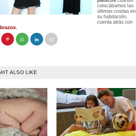
patucos
cuando
colocábamos las
últimas cositas en
su habitación,
cuenta atrás con
 brazos.
GHT ALSO LIKE