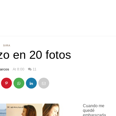
SIRA
o en 20 fotos
arcos
At 8:00
11
Cuando me
quedé
embarazada