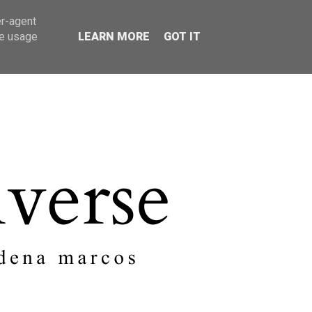
er-agent
SOBRE MI
CONTACTO
te usage
LEARN MORE
GOT IT