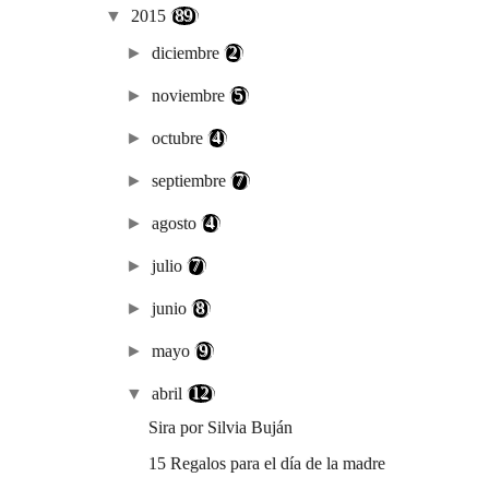
▼
2015
(89)
►
diciembre
(2)
►
noviembre
(5)
►
octubre
(4)
►
septiembre
(7)
►
agosto
(4)
►
julio
(7)
►
junio
(8)
►
mayo
(9)
▼
abril
(12)
Sira por Silvia Buján
15 Regalos para el día de la madre