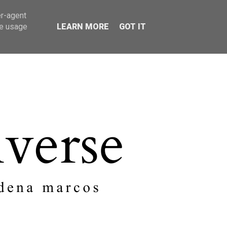
er-agent
SOBRE MI
CONTACTO
te usage
LEARN MORE
GOT IT