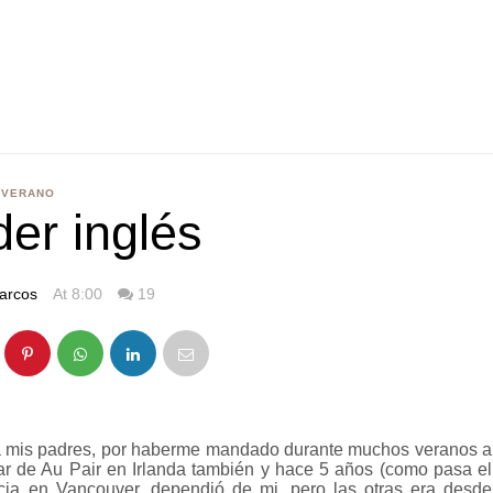
VERANO
er inglés
arcos
At 8:00
19
 a mis padres, por haberme mandado durante muchos veranos a
star de Au Pair en Irlanda también y hace 5 años (como pasa el
ncia en Vancouver, dependió de mi, pero las otras era desde