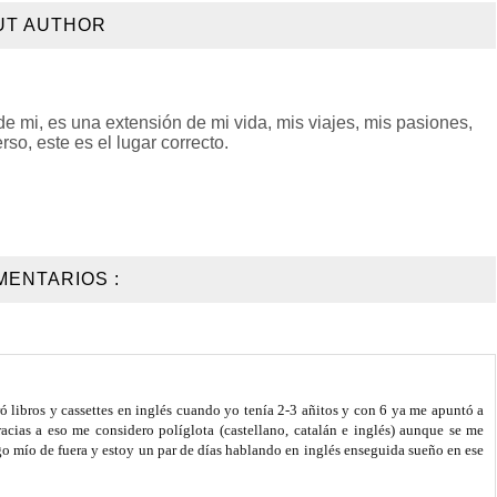
UT AUTHOR
 mi, es una extensión de mi vida, mis viajes, mis pasiones,
so, este es el lugar correcto.
MENTARIOS :
ibros y cassettes en inglés cuando yo tenía 2-3 añitos y con 6 ya me apuntó a
acias a eso me considero políglota (castellano, catalán e inglés) aunque se me
igo mío de fuera y estoy un par de días hablando en inglés enseguida sueño en ese