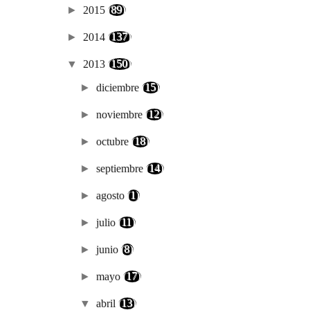
►
2015
(89)
►
2014
(137)
▼
2013
(150)
►
diciembre
(15)
►
noviembre
(12)
►
octubre
(18)
►
septiembre
(14)
►
agosto
(1)
►
julio
(11)
►
junio
(8)
►
mayo
(17)
▼
abril
(13)