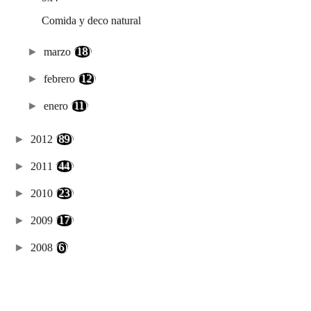
Comida y deco natural
►
marzo
(18)
►
febrero
(12)
►
enero
(11)
►
2012
(89)
►
2011
(44)
►
2010
(23)
►
2009
(17)
►
2008
(6)