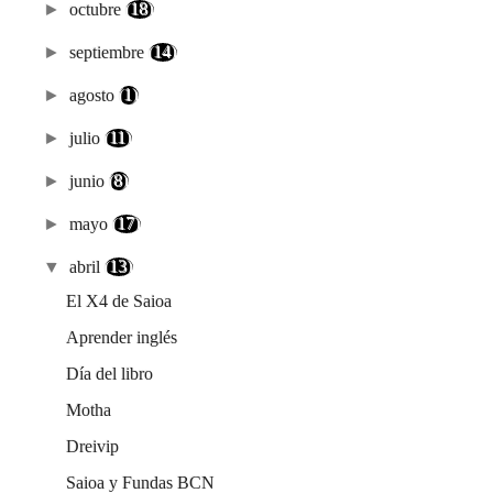
►
octubre
(18)
►
septiembre
(14)
►
agosto
(1)
►
julio
(11)
►
junio
(8)
►
mayo
(17)
▼
abril
(13)
El X4 de Saioa
Aprender inglés
Día del libro
Motha
Dreivip
Saioa y Fundas BCN