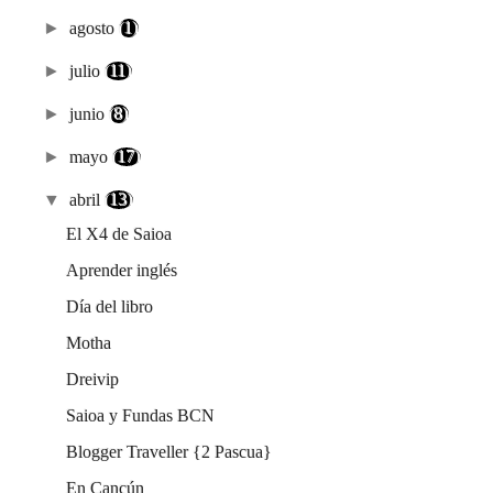
►
agosto
(1)
►
julio
(11)
►
junio
(8)
►
mayo
(17)
▼
abril
(13)
El X4 de Saioa
Aprender inglés
Día del libro
Motha
Dreivip
Saioa y Fundas BCN
Blogger Traveller {2 Pascua}
En Cancún