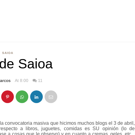
SAIOA
 de Saioa
arcos
At 8:00
11
 la convocatoria masiva que hicimos muchos blogs el 3 de abril,
especto a libros, juguetes, comidas es SU opinión (lo de
e a cosas que le observo) y en cuanto a cremas, geles, etc...