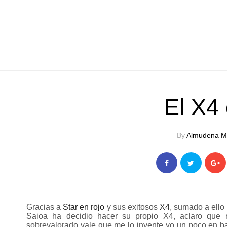
El X4
By
Almudena M
Gracias a
Star en rojo
y sus exitosos
X4
, sumado a ello
Saioa ha decidio hacer su propio X4, aclaro que r
sobrevalorado vale que me lo invente yo un poco en bas