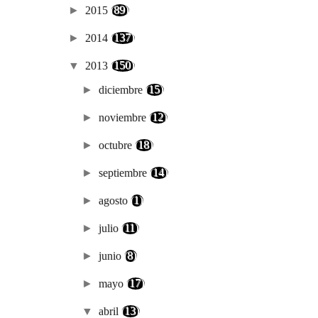
►
2015
(89)
►
2014
(137)
▼
2013
(150)
►
diciembre
(15)
►
noviembre
(12)
►
octubre
(18)
►
septiembre
(14)
►
agosto
(1)
►
julio
(11)
►
junio
(8)
►
mayo
(17)
▼
abril
(13)