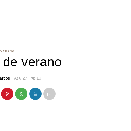
VERANO
 de verano
arcos
At 6:27
10