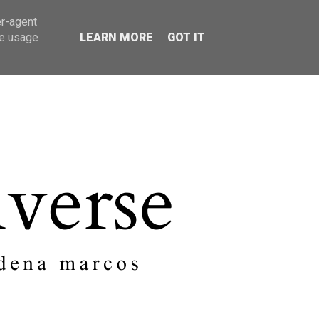
er-agent
SOBRE MI
CONTACTO
te usage
LEARN MORE
GOT IT