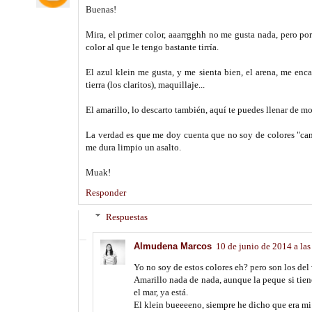
Buenas!
Mira, el primer color, aaarrgghh no me gusta nada, pero po
color al que le tengo bastante tirría.
El azul klein me gusta, y me sienta bien, el arena, me en
tierra (los claritos), maquillaje...
El amarillo, lo descarto también, aquí te puedes llenar de m
La verdad es que me doy cuenta que no soy de colores "can
me dura limpio un asalto.
Muak!
Responder
Respuestas
Almudena Marcos
10 de junio de 2014 a las
Yo no soy de estos colores eh? pero son los del 
Amarillo nada de nada, aunque la peque si tien
el mar, ya está.
El klein bueeeeno, siempre he dicho que era mi