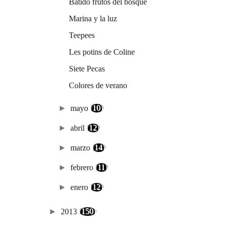
Batido frutos del bosque
Marina y la luz
Teepees
Les potins de Coline
Siete Pecas
Colores de verano
►
mayo
(10)
►
abril
(12)
►
marzo
(14)
►
febrero
(11)
►
enero
(12)
►
2013
(150)