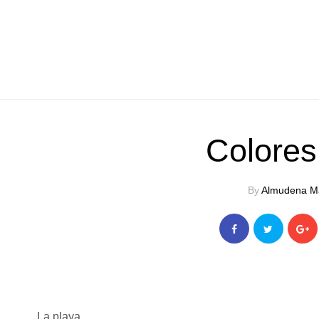
Colores
By
Almudena M
La playa...