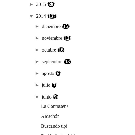
►
2015
(89)
▼
2014
(137)
►
diciembre
(15)
►
noviembre
(12)
►
octubre
(16)
►
septiembre
(13)
►
agosto
(6)
►
julio
(7)
▼
junio
(9)
La Contraseña
Arcachón
Buscando tipi