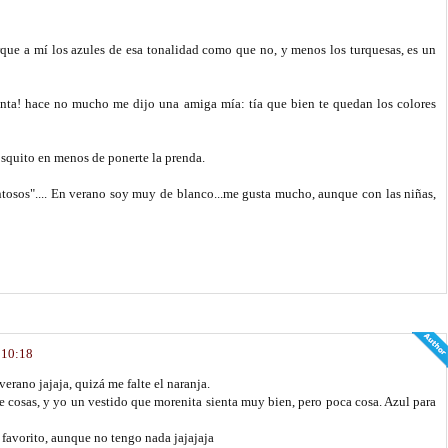
rque a mí los azules de esa tonalidad como que no, y menos los turquesas, es un
canta! hace no mucho me dijo una amiga mía: tía que bien te quedan los colores
osquito en menos de ponerte la prenda.
tosos".... En verano soy muy de blanco...me gusta mucho, aunque con las niñas,
 10:18
verano jajaja, quizá me falte el naranja.
e cosas, y yo un vestido que morenita sienta muy bien, pero poca cosa. Azul para
 favorito, aunque no tengo nada jajajaja