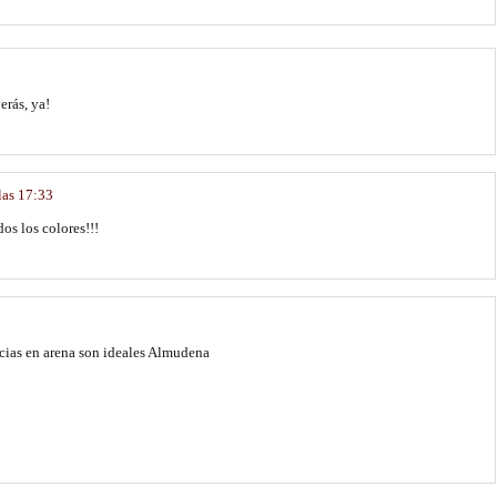
erás, ya!
las 17:33
os los colores!!!
ncias en arena son ideales Almudena