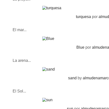
turquesa
por
almu
El mar...
Blue
por
almuden
La arena...
sand
by
almudenamarc
El Sol...
sun
por
almudenamarco