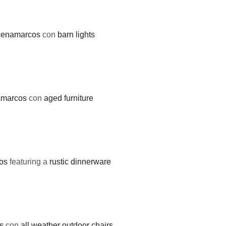
denamarcos
con
barn lights
amarcos
con
aged furniture
os
featuring a
rustic dinnerware
s
con
all weather outdoor chairs