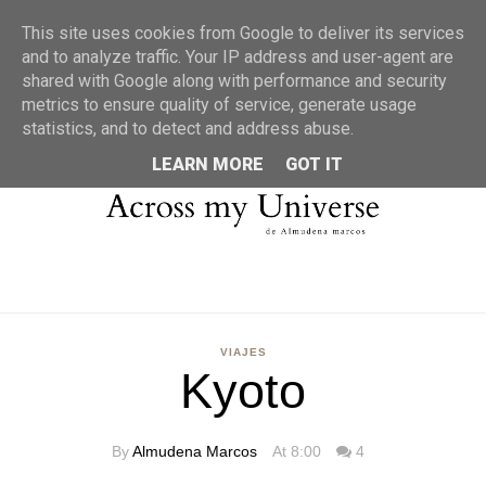
MENU
This site uses cookies from Google to deliver its services
and to analyze traffic. Your IP address and user-agent are
shared with Google along with performance and security
metrics to ensure quality of service, generate usage
statistics, and to detect and address abuse.
LEARN MORE
GOT IT
VIAJES
Kyoto
By
Almudena Marcos
At 8:00
4