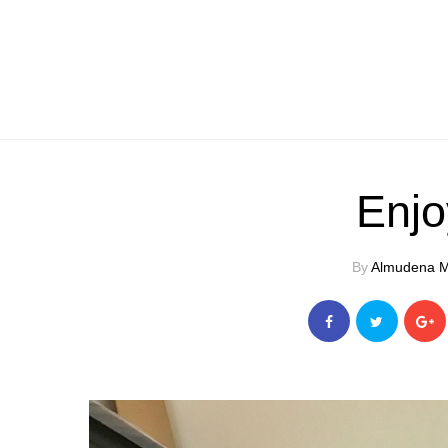
Enj
By
Almudena M