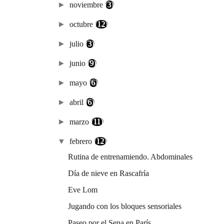
►
noviembre
(3)
►
octubre
(12)
►
julio
(3)
►
junio
(9)
►
mayo
(6)
►
abril
(6)
►
marzo
(11)
▼
febrero
(12)
Rutina de entrenamiendo. Abdominales
Día de nieve en Rascafría
Eve Lom
Jugando con los bloques sensoriales
Paseo por el Sena en París