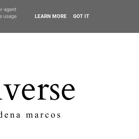
er-agent
SOBRE MI
CONTACTO
te usage
LEARN MORE
GOT IT