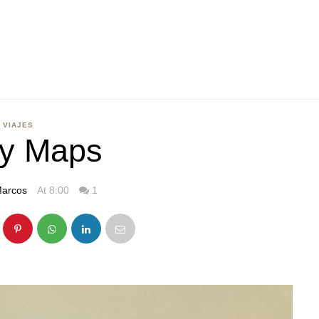
VIAJES
oy Maps
arcos
At 8:00
1