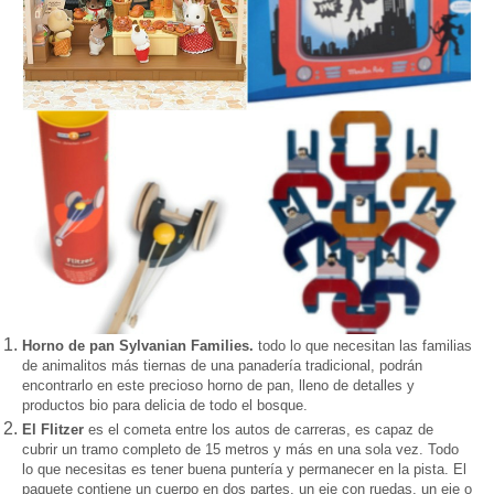
Horno de pan Sylvanian Families.
todo lo que necesitan las familias
de animalitos m
ás tiernas
de una
panadería
tradicional, podr
á
n
encontrarlo en este precioso h
orno de pan, lleno de detalles y
productos bio para delicia de todo el bosque.
El Flitzer
es el cometa entre los autos de carreras, es capaz de
cubrir un tramo completo de 15 m
etros y más en una sola vez
. Todo
lo que necesitas es tener
buena puntería y permanecer en la pista. El
paquete conti
ene un cuerpo en dos partes
, un eje con ruedas, un eje o