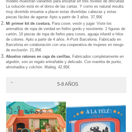
modelo muestran variantes para ensartar en tres niveles de dificultad.
La soluc
ión está en el dorso de las cartas. Y como es natural resulta
muy divertido ensartar a placer estas divertidas cabezas y
estas
pie
zas f
á
ciles de agarrar. Apto a partir de 3 años
. 37,9
5€
Mi primer kit de costura.
Para coser, vestir y jugar. Viste los
animalitos de ropa de verdad en fieltro gordo y res
istente. 2 figuras de
cart
ón, 10 piezas de ropa de fieltro para coses, aguaja in
fantil e hi
los
de colores. Ap
to a partir de 4 años. A-Punt Barcelona. Fabricado en
Barcelona en colabora
ción con una cooperativa de mujeres en riesgo
de e
xclusión. 21,95€
Abuelos ratones en caja de cerillas
.
Fabricados
completamente en
algod
ó
n, son un regalo entrañable y delicado. Con mantita
de punto,
almohadita y colchón
. Maileg. 42,95
€
5-8 AÑOS