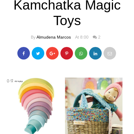
Kamchatka Magic
Toys
By
Almudena Marcos
At 8:00
2