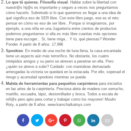
Lo que t
ú
quieras. Filosof
í
a visual
. Hablar sobre la libertad con
nuestr@s hij@s es importante y seguro a veces nos preguntamos
cómo hacerlo. Sobretodo si lo que queremos es llegar a una idea de
qué significa eso de SER libre. Con este libro juego, ese es el reto:
pensar en cómo es eso de ser libre...Porque si imaginamos, por
ejemplo, a una niña en una Juguetería entre cientos de productos
podemos preguntarnos si ella es más libre cuantas más opciones
tiene para escoger... Si, tiene miga... Y tú, qué piensas? Wonder
Ponder. A partir de 8 años. 17,99
€
Spookies
: En medio de una noche de luna llena, la casa encantada
tiene un aspecto aún más terrorífico. No obstante, los cuatro
intrépidos amigos y su perro se atreven a penetrar en ella. Pero
¿quién se atreve a subir? Cuidado: con maniobras demasiado
arriesgadas la victoria se quedará en la estacada. Por ello, sopesad el
riesgo y acumulad spookies mientras se pueda
Maleta de herramientas para pequeños carpinteros
para iniciarlos
en las artes de la carpintería. Preciosa aleta de madera con serrucho,
martillo, escuadra, lápiz, destornillador y broca. Todos a escala de
niñ@s pero apto para cortar y trabajar como los mayores! Moulin
Roty, a partir de 8 años. www.kamchatkatoys.com