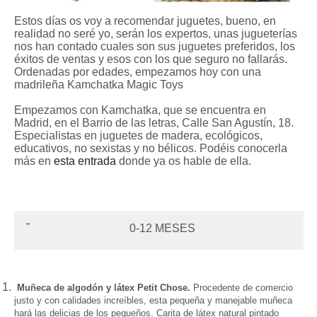
Estos días os voy a recomendar
juguetes, bueno, en
realidad
no seré
yo, serán los expertos, unas jugueterías
nos han con
tado cuales son sus juguetes preferidos, los
éxitos de ventas y esos con los que seguro no
fallarás.
Ordenad
as p
or edades, empezamos hoy con un
a
madrileña
Kamchatka Magic Toy
s
Empe
zamos con
Kamchatka, que se encuentra en
Madrid, en el Barrio de las letras, Calle San Agustín, 18.
Especialistas en juguetes de madera, ecológicos,
educativos, no sexistas y no bélicos. Podéis conocerla
más en
esta entrada
donde ya os hable de ella.
0
-12
MESES
Muñeca de algodón y látex Petit Chose.
Procedente de comercio
justo y con calidades incre
í
bles, esta pequeña y manejable muñeca
hará las delici
as
de los pequeños. Carita de látex natural pintado