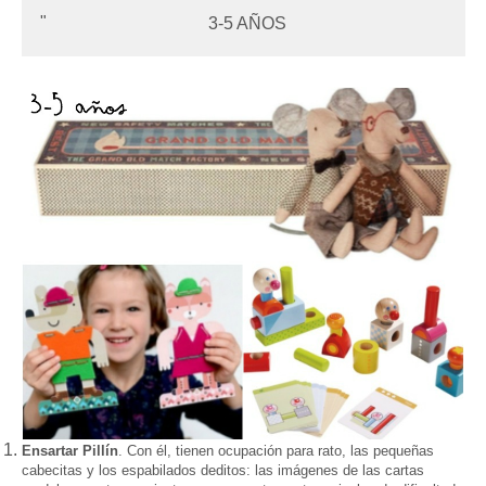
3-5
AÑOS
Ensartar
Pillí
n
. Con
é
l, tienen ocupación para rato, las pequeñas
cabecitas y los espabilados dedi
tos: las imágenes de las cartas