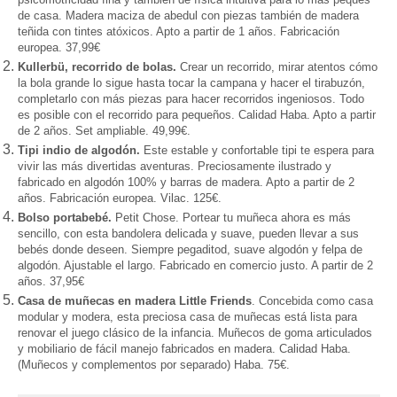
de casa. Madera maciza de abedul con piezas también de madera
teñida con tintes atóxicos. Apto a partir de 1 años. Fabricación
europea. 37,99€
Kullerbü, recorrido de bolas.
Crear un recorrido, mirar atentos cómo
la bola grande lo sigue hasta tocar la campana y hacer el tirabuz
ó
n,
completarlo con más piezas para hacer recorridos inge
niosos. Todo
es posible con el recorrido para pequeños.
Calidad Haba. Apto a partir
de 2 años. Set ampliable.
49,99€.
Tipi indio de algod
ón.
Este estable
y confortable tip
i te espera para
vivi
r las más divertidas av
enturas. Preciosamente ilustrado y
fabricado en algod
ón 100% y barras de madera
. Apto a partir de 2
años. Fabricación europea. Vilac.
125€.
Bolso
portabebé
.
Petit Cho
se.
Portear tu muñeca ahora es más
sencillo, con
esta bandolera delicada y suave, pueden llevar a sus
bebés donde deseen. Siempre pegaditod, suave algodón
y felpa de
algod
ón. Ajustable el largo. Fabricado en comercio justo. A partir de 2
años.
37,95€
Casa
de muñecas en madera L
ittle Friend
s
. Concebida como casa
modular y modera, esta preciosa casa de muñecas está lista para
renovar el juego cl
ásico de la infancia. M
uñecos de goma articulados
y
mobiliario de fácil manejo fabricados en ma
dera. Calidad Haba.
(Muñecos y complementos por separado) Haba.
75€
.