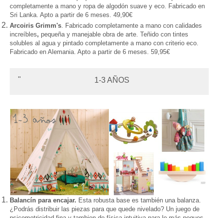
completamente a mano y ropa de algodón suave y eco. Fabricado en
Sri Lanka. Apto a partir de 6 meses.
49,90€
Arcoiris Grimm's
. Fabricado completamente a mano con calidades
increíbles
,
pequeña y manejable obra de arte. Teñido con tintes
solubles al agua y pintado completamente a mano con criterio eco.
Fabricado en Alemania. Apto a partir de 6 meses. 59,95
€
1-3 AÑOS
Balanc
í
n para encajar.
Esta robusta base es tambi
é
n una balanza.
¿Podr
á
s distribuir las piezas
para que quede nivelado? Un juego de
psicomotricidad fina y tambien de f
í
sica intuitiva para lo más peques