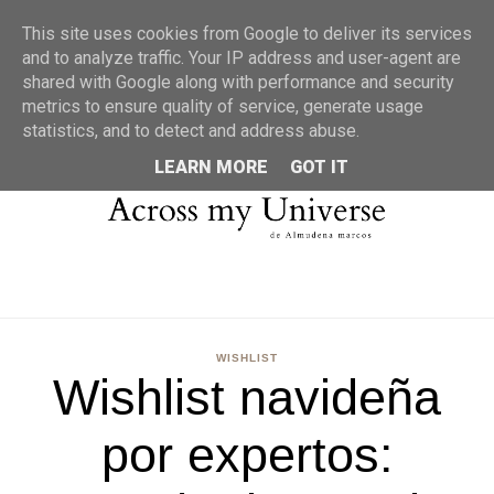
MENU
This site uses cookies from Google to deliver its services
and to analyze traffic. Your IP address and user-agent are
shared with Google along with performance and security
metrics to ensure quality of service, generate usage
statistics, and to detect and address abuse.
LEARN MORE
GOT IT
WISHLIST
Wishlist navideña
por expertos: